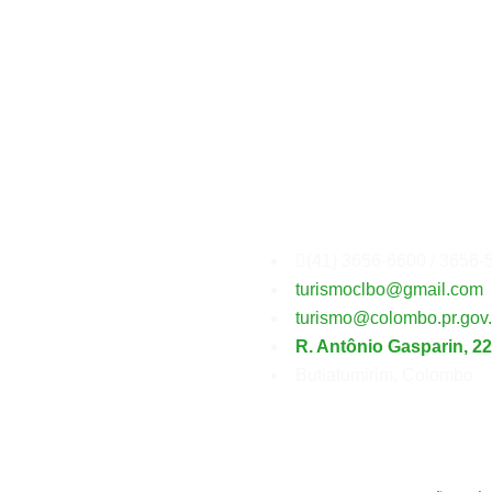
Secretaria
Municipal
(41) 3656-6600 / 3656-
turismoclbo@gmail.com
turismo@colombo.pr.gov.
R. Antônio Gasparin, 2
Butiatumirim, Colombo