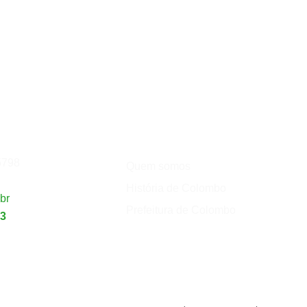
Institucional
de
Turismo
5798
Quem somos
História de Colombo
br
Prefeitura de Colombo
23