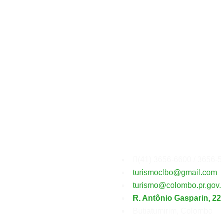
Secretaria
Municipal
(41) 3656-6600 / 3656-
turismoclbo@gmail.com
turismo@colombo.pr.gov.
R. Antônio Gasparin, 2
Butiatumirim, Colombo