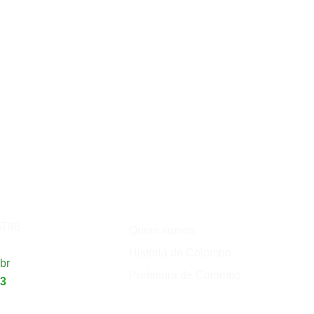
Institucional
de
Turismo
5798
Quem somos
História de Colombo
br
Prefeitura de Colombo
23