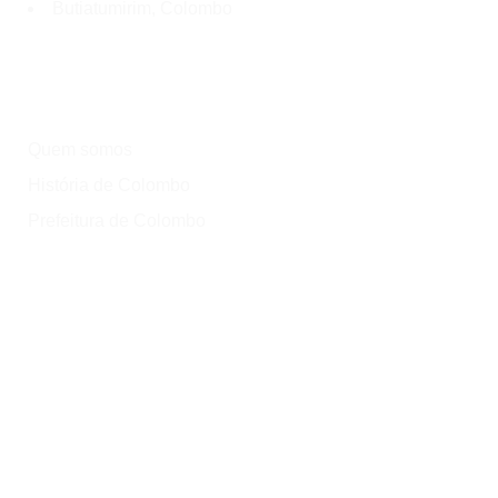
Butiatumirim, Colombo
Institucional
Quem somos
História de Colombo
Prefeitura de Colombo
Onde?
Atrativos
Onde comer
Vinícolas
Lazer