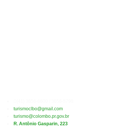
Secretaria
Municipal
de
Turismo
(41) 3656-6600 / 3656-5798
turismoclbo@gmail.com
turismo@colombo.pr.gov.br
R. Antônio Gasparin, 223