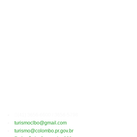
Secretaria
Municipal
de
Turismo
(41) 3656-6600 / 3656-5798
turismoclbo@gmail.com
turismo@colombo.pr.gov.br