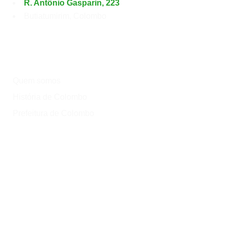
R. Antônio Gasparin, 223
Butiatumirim, Colombo
Institucional
Quem somos
História de Colombo
Prefeitura de Colombo
Onde?
Atrativos
Onde comer
Vinícolas
Lazer