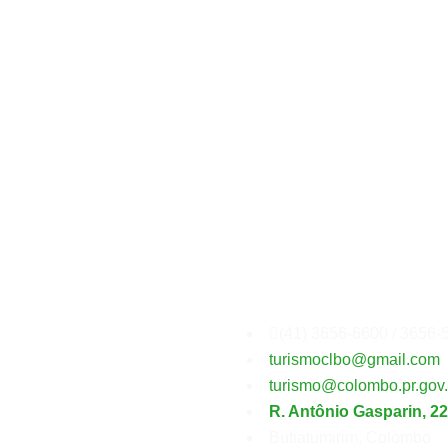
Secretaria
Municipal
(41) 3656-6600 / 3656-
turismoclbo@gmail.com
turismo@colombo.pr.gov.
R. Antônio Gasparin, 2
Butiatumirim, Colombo