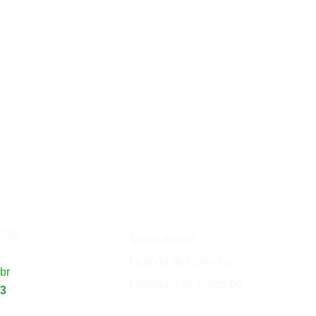
Institucional
de
Turismo
5798
Quem somos
História de Colombo
br
Prefeitura de Colombo
23